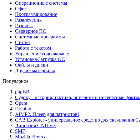
Операционные системы
Офис
Программирование
Развлечения
Разное...
Серверное ПО
Системные программы
Статьи
Работа с текстом
Управление содержимым
Установка/Загрузка ОС
Файлы и диски
Другие материалы
Популярное
phpBB
Судоку - история, тактика, описание и интересные факты
Opera
Dolphin
AIMP2. Плеер для патриотов!
CAB Explorer - универсальное средство для скачивания 
Лицензия GNU v.3
SMF
Mozilla Firefox