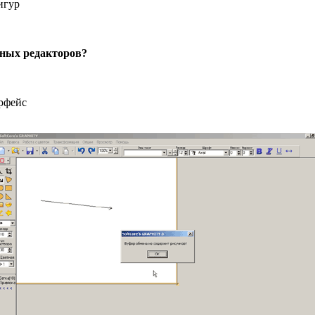
игур
ьных редакторов?
рфейс