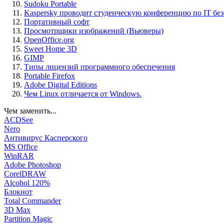
Sudoku Portable
Kaspersky проводит студенческую конференцию по IT бе
Портативный софт
Просмотрщики изображений (Вьюверы)
OpenOffice.org
Sweet Home 3D
GIMP
Типы лицензий программного обеспечения
Portable Firefox
Adobe Digital Editions
Чем Linux отличается от Windows.
Чем заменить...
ACDSee
Nero
Антивирус Касперского
MS Office
WinRAR
Adobe Photoshop
CorelDRAW
Alcohol 120%
Блокнот
Total Commander
3D Max
Partition Magic