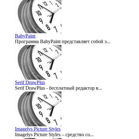
2008-04-18
BabyPaint
Программа BabyPaint представляет собой э...
2008-04-03
Serif DrawPlus
Serif DrawPlus - бесплатный редактор в...
2007-12-27
Imagelys Picture Styles
Imagelys Picture Styles – средство со...