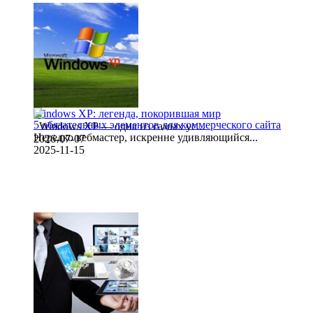
Windows XP: легенда, покорившая мир
5 обязательных элементов для коммерческого сайта
Windows XP — одна из самых ус...
Нередко вебмастер, искренне удивляющийся...
2026-07-07
2025-11-15