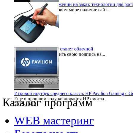
Разработка веб-приложений на заказ: технологии для рос
В современном цифровом мире наличие сайт...
2025-10-05
Электронная подпись станет облачной
Для того, чтобы оставить свою подпись на...
2015-10-16
Игровой ноутбук среднего класса: HP Pavilion Gaming с 
Каталог программ
Еще в прошлом году корпорация НР смогла ...
2015-10-12
WEB мастеринг