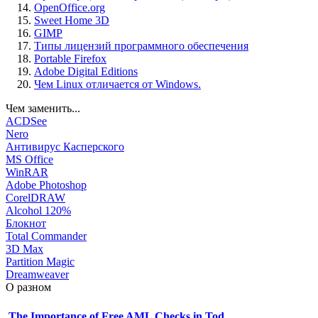
OpenOffice.org
Sweet Home 3D
GIMP
Типы лицензий программного обеспечения
Portable Firefox
Adobe Digital Editions
Чем Linux отличается от Windows.
Чем заменить...
ACDSee
Nero
Антивирус Касперского
MS Office
WinRAR
Adobe Photoshop
CorelDRAW
Alcohol 120%
Блокнот
Total Commander
3D Max
Partition Magic
Dreamweaver
О разном
The Importance of Free AML Checks in Tod…