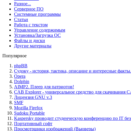
Разное...
Серверное ПО
Системные программы
Статьи
Работа с текстом
Управление содержимым
Установка/Загрузка ОС
Файлы и диски
Другие материалы
Популярное
phpBB
Судоку - история, тактика, описание и интересные факты
Opera
Dolphin
AIMP2. Плеер для патриотов!
CAB Explorer - универсальное средство для скачивания 
Лицензия GNU v.3
SMF
Mozilla Firefox
Sudoku Portable
Kaspersky проводит студенческую конференцию по IT бе
Портативный софт
Просмотрщики изображений (Вьюверы)