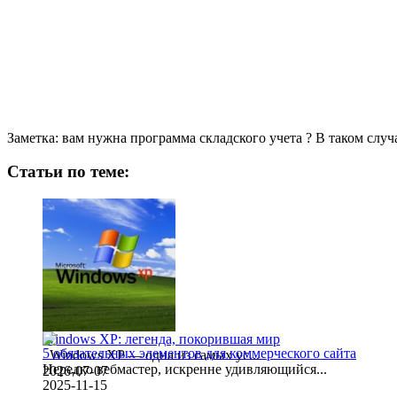
Заметка: вам нужна программа складского учета ? В таком случ
Статьи по теме:
Windows XP: легенда, покорившая мир
5 обязательных элементов для коммерческого сайта
Windows XP — одна из самых ус...
Нередко вебмастер, искренне удивляющийся...
2026-07-07
2025-11-15