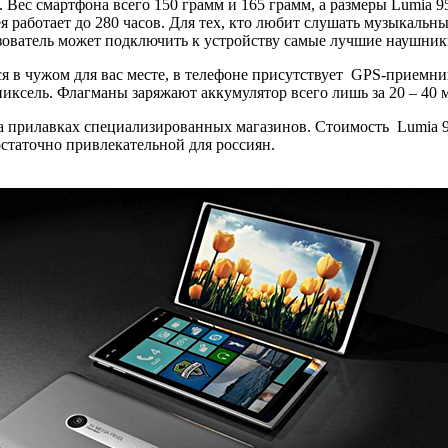
 Вес смартфона всего 150 грамм и 165 грамм, а размеры Lumia 95
рея работает до 280 часов. Для тех, кто любит слушать музыкальн
ьзователь может подключить к устройству самые лучшие наушник
ся в чужом для вас месте, в телефоне присутствует GPS-приемни
иксель. Флагманы заряжают аккумулятор всего лишь за 20 – 40 
 прилавках специализированных магазинов. Стоимость Lumia 950
остаточно привлекательной для россиян.