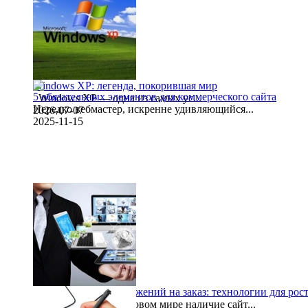
Windows XP: легенда, покорившая мир
5 обязательных элементов для коммерческого сайта
Windows XP — одна из самых ус...
Нередко вебмастер, искренне удивляющийся...
2026-07-07
2025-11-15
Разработка веб-приложений на заказ: технологии для рос
В современном цифровом мире наличие сайт...