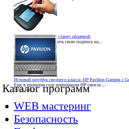
2025-10-05
Электронная подпись станет облачной
Для того, чтобы оставить свою подпись на...
2015-10-16
Игровой ноутбук среднего класса: HP Pavilion Gaming с 
Каталог программ
Еще в прошлом году корпорация НР смогла ...
2015-10-12
WEB мастеринг
Безопасность