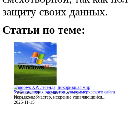
защиту своих данных.
Статьи по теме:
Windows XP: легенда, покорившая мир
5 обязательных элементов для коммерческого сайта
Windows XP — одна из самых ус...
Нередко вебмастер, искренне удивляющийся...
2026-07-07
2025-11-15