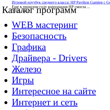
Игровой ноутбук среднего класса: HP Pavilion Gaming с 
Каталог программ
Еще в прошлом году корпорация НР смогла ...
2015-10-12
WEB мастеринг
Безопасность
Графика
Драйвера - Drivers
Железо
Игры
Интересное на сайте
Интернет и сеть