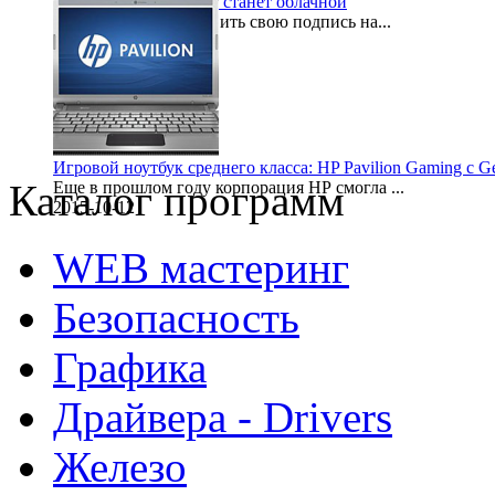
Электронная подпись станет облачной
Для того, чтобы оставить свою подпись на...
2015-10-16
Игровой ноутбук среднего класса: HP Pavilion Gaming с 
Каталог программ
Еще в прошлом году корпорация НР смогла ...
2015-10-12
WEB мастеринг
Безопасность
Графика
Драйвера - Drivers
Железо