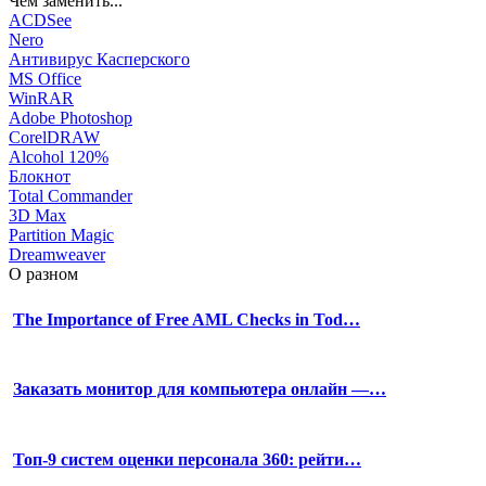
Чем заменить...
ACDSee
Nero
Антивирус Касперского
MS Office
WinRAR
Adobe Photoshop
CorelDRAW
Alcohol 120%
Блокнот
Total Commander
3D Max
Partition Magic
Dreamweaver
О разном
The Importance of Free AML Checks in Tod…
Заказать монитор для компьютера онлайн —…
Топ-9 систем оценки персонала 360: рейти…