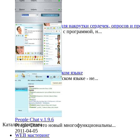
FvCheat - программа для накрутки сердечек, опросов и п
Чтобы начать работу с программой, н...
2012-01-10
Аська онлайн на русском языке
Аська онлайн на русском языке - не...
2011-04-28
People Chat v.1.9.6
Каталог программ
People Chat это новый многофункциональны...
2011-04-05
WEB мастеринг