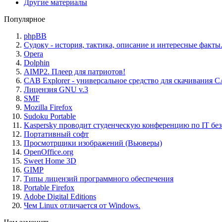
Другие материалы
Популярное
phpBB
Судоку - история, тактика, описание и интересные факты
Opera
Dolphin
AIMP2. Плеер для патриотов!
CAB Explorer - универсальное средство для скачивания 
Лицензия GNU v.3
SMF
Mozilla Firefox
Sudoku Portable
Kaspersky проводит студенческую конференцию по IT бе
Портативный софт
Просмотрщики изображений (Вьюверы)
OpenOffice.org
Sweet Home 3D
GIMP
Типы лицензий программного обеспечения
Portable Firefox
Adobe Digital Editions
Чем Linux отличается от Windows.