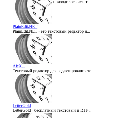
Скорее всего, многим приходилось искат...
2012-05-30
PlainEdit.NET
PlainEdit.NET - это текстовый редактор д...
2010-03-28
AleX.1
Текстовый редактор для редактирования те...
2009-04-29
LetterGold
LetterGold - бесплатный текстовый и RTF-...
2009-04-17