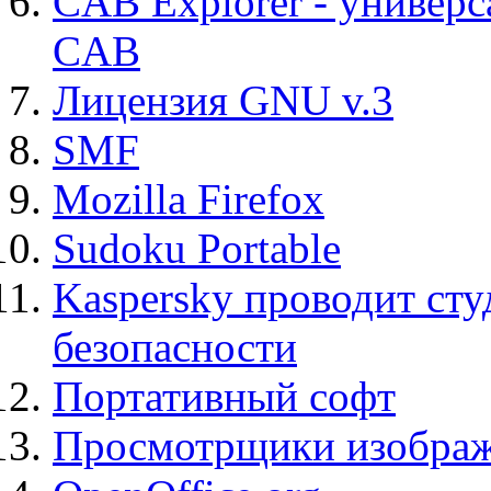
CAB Explorer - универс
CAB
Лицензия GNU v.3
SMF
Mozilla Firefox
Sudoku Portable
Kaspersky проводит ст
безопасности
Портативный софт
Просмотрщики изображ