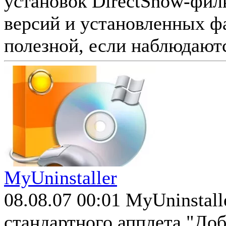
установок DirectShow-филь
версий и установленных ф
полезной, если наблюдаютс
MyUninstaller
08.08.07 00:01
MyUninstall
стандартного апплета "До