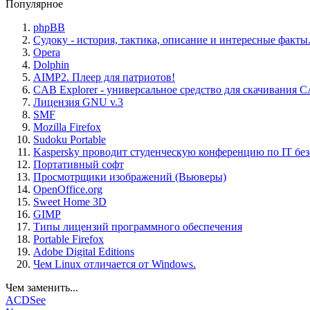
Популярное
phpBB
Судоку - история, тактика, описание и интересные факты
Opera
Dolphin
AIMP2. Плеер для патриотов!
CAB Explorer - универсальное средство для скачивания 
Лицензия GNU v.3
SMF
Mozilla Firefox
Sudoku Portable
Kaspersky проводит студенческую конференцию по IT бе
Портативный софт
Просмотрщики изображений (Вьюверы)
OpenOffice.org
Sweet Home 3D
GIMP
Типы лицензий программного обеспечения
Portable Firefox
Adobe Digital Editions
Чем Linux отличается от Windows.
Чем заменить...
ACDSee