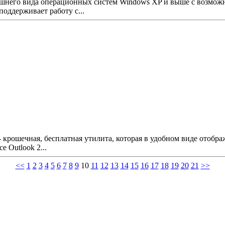
нешнего вида операционных систем Windows XP и выше с возмож
поддерживает работу с...
e) - крошечная, бесплатная утилита, которая в удобном виде от
ce Outlook 2...
<<
1
2
3
4
5
6
7
8
9
10
11
12
13
14
15
16
17
18
19
20
21
>>