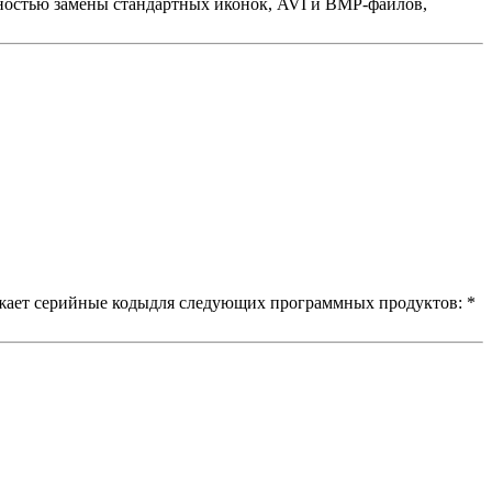
ностью замены стандартных иконок, AVI и BMP-файлов,
ображает серийные кодыдля следующих программных продуктов: *