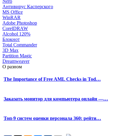
Nero
Антивирус Касперского
MS Office
WinRAR
Adobe Photoshop
CorelDRAW
Alcohol 120%
Блокнот
Total Commander
3D Max
Partition Magic
Dreamweaver
О разном
The Importance of Free AML Checks in Tod…
Заказать монитор для компьютера онлайн —…
Топ-9 систем оценки персонала 360: рейти…