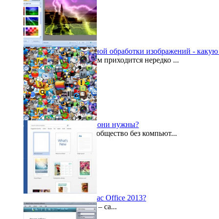
Программа для пакетной обработки изображений - какую
Многим пользователям приходится нередко ...
2015-01-11
Проги на комп: зачем они нужны?
Сегодня представить общество без компьют...
2014-12-06
Что приготовил для нас Office 2013?
Microsoft Office 2013 – са...
2013-04-03