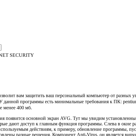
NET SECURITY
лит вам защитить ваш персональный компьютер от разных угро
 У данной программы есть минимальные требования к ПК: pentiu
е менее 400 мб.
ия появится основной экран AVG. Тут мы увидим установленные
ые дают доступ к главным функция программы. Слева в окне р
 используемым действиям, к примеру, обновление программы, пу
овлены разные решения. Компонент Anti-Virus, он является вир