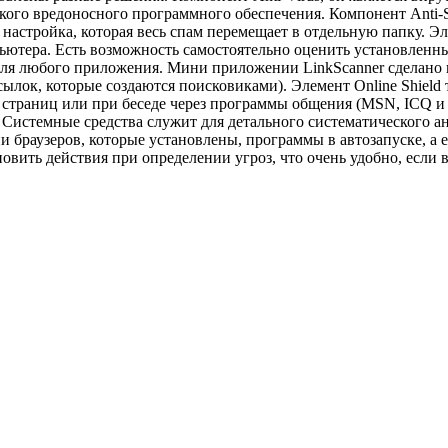
кого вредоносного программного обеспечения. Компонент Anti-S
астройка, которая весь спам перемещает в отдельную папку. Эле
пьютера. Есть возможность самостоятельно оценить установлен
ля любого приложения. Мини приложении LinkScanner сделано в 
ылок, которые создаются поисковиками). Элемент Online Shield 
страниц или при беседе через программы общения (MSN, ICQ и 
т Системные средства служит для детального систематического 
 браузеров, которые установлены, программы в автозапуске, а
вить действия при определении угроз, что очень удобно, если 