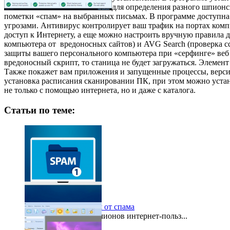
для определения разного шпионс
пометки «спам» на выбранных письмах. В программе доступна н
угрозами. Антивирус контролирует ваш трафик на портах ком
доступ к Интернету, а еще можно настроить вручную правила д
компьютера от вредоносных сайтов) и AVG Search (проверка сс
защиты вашего персонального компьютера при «серфинге» веб 
вредоносный скрипт, то станица не будет загружаться. Элемен
Также покажет вам приложения и запущенные процессы, версии
установка расписания сканировании ПК, при этом можно устано
не только с помощью интернета, но и даже с каталога.
Статьи по теме:
О том, как избавиться от спама
Сегодня десятки миллионов интернет-польз...
2015-11-17