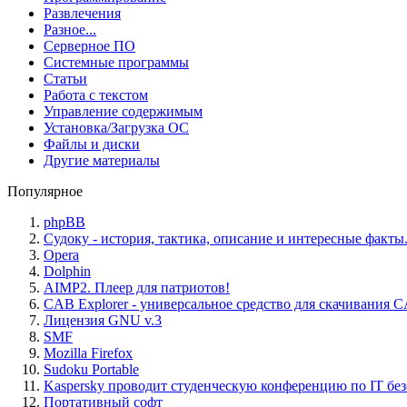
Развлечения
Разное...
Серверное ПО
Системные программы
Статьи
Работа с текстом
Управление содержимым
Установка/Загрузка ОС
Файлы и диски
Другие материалы
Популярное
phpBB
Судоку - история, тактика, описание и интересные факты
Opera
Dolphin
AIMP2. Плеер для патриотов!
CAB Explorer - универсальное средство для скачивания 
Лицензия GNU v.3
SMF
Mozilla Firefox
Sudoku Portable
Kaspersky проводит студенческую конференцию по IT бе
Портативный софт