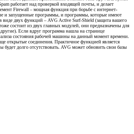
pam работает над проверкой входящей почты, и делает
мент Firewall – мощная функция при борьбе с интернет-
ные и запущенные программы, и программы, которые имеют
виде двух функций – AVG Active Surf-Shield (защита вашего
тоже состоит из двух главных модулей, они предназначены для
другие). Если вдруг программа нашла на странице
анализа состояния рабочей машины на данный момент времени.
 еще открытые соединения. Практичное функцией является
вы будет долго отсутствовать. AVG может обновить свои базы