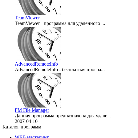
TeamViewer
TeamViewer - программа для удаленного ...
2007-12-25
AdvancedRemoteInfo
AdvancedRemoteInfo - бесплатная програ...
2007-08-21
FM File Manager
Данная программа предназначена для удале...
2007-04-10
Каталог программ
WEB мастеринг