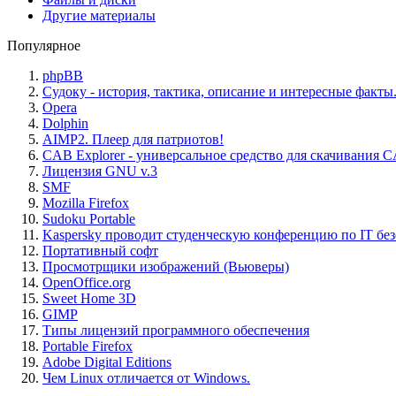
Другие материалы
Популярное
phpBB
Судоку - история, тактика, описание и интересные факты
Opera
Dolphin
AIMP2. Плеер для патриотов!
CAB Explorer - универсальное средство для скачивания 
Лицензия GNU v.3
SMF
Mozilla Firefox
Sudoku Portable
Kaspersky проводит студенческую конференцию по IT бе
Портативный софт
Просмотрщики изображений (Вьюверы)
OpenOffice.org
Sweet Home 3D
GIMP
Типы лицензий программного обеспечения
Portable Firefox
Adobe Digital Editions
Чем Linux отличается от Windows.