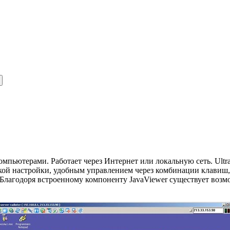
омпьютерами. Работает через Интернет или локальную сеть. Ul
кой настройки, удобным управлением через комбинации клавиш,
y. Благодоря встроенному компоненту JavaViewer существует во