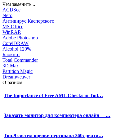
Чем заменить...
ACDSee
Nero
Антивирус Касперского
MS Office
WinRAR
Adobe Photoshop
CorelDRAW
Alcohol 120%
Блокнот
Total Commander
3D Max
Partition Magic
Dreamweaver
О разном
The Importance of Free AML Checks in Tod…
Заказать монитор для компьютера онлайн —…
Топ-9 систем оценки персонала 360: рейти…