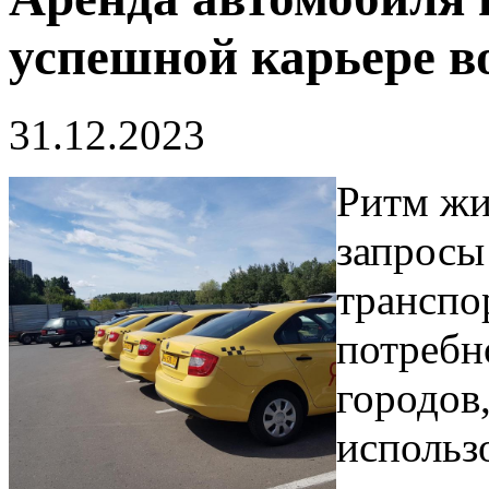
успешной карьере в
31.12.2023
Ритм жи
запросы
транспо
потребн
городов
использо