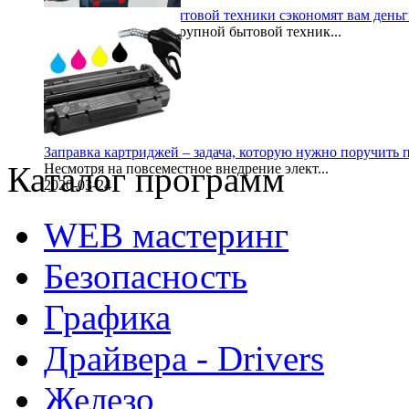
Услуги по ремонту бытовой техники сэкономят вам день
При покупке новой крупной бытовой техник...
2022-05-23
Заправка картриджей – задача, которую нужно поручить
Каталог программ
Несмотря на повсеместное внедрение элект...
2020-03-24
WEB мастеринг
Безопасность
Графика
Драйвера - Drivers
Железо