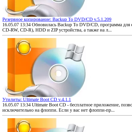
Резервное копирование: Backup To DVD/CD v.5.1.209
16.05.07 13:34
Обновилась Backup To DVD/CD, программа для
CD-RW, CD-R), HDD и ZIP устройства, а также на л...
Утилиты: Ultimate Boot CD v.4.1.1
16.05.07 13:34
Ultimate Boot CD - бесплатное приложение, поз
исключительно на флоппи. Если у вас нет флоппи-пр...