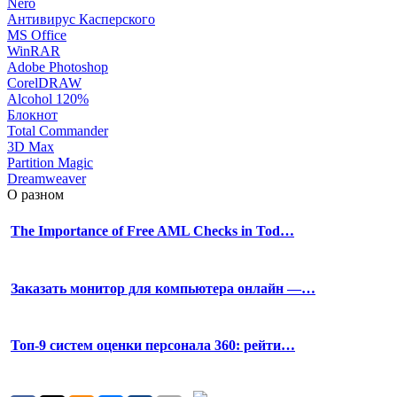
Nero
Антивирус Касперского
MS Office
WinRAR
Adobe Photoshop
CorelDRAW
Alcohol 120%
Блокнот
Total Commander
3D Max
Partition Magic
Dreamweaver
О разном
The Importance of Free AML Checks in Tod…
Заказать монитор для компьютера онлайн —…
Топ-9 систем оценки персонала 360: рейти…