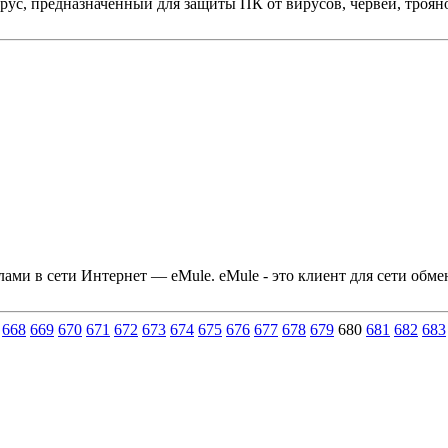
ивирус, предназначенный для защиты ПК от вирусов, червей, тро
ами в сети Интернет — eMule. eMule - это клиент для сети обм
668
669
670
671
672
673
674
675
676
677
678
679
680
681
682
683