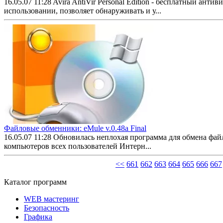
16.05.07 11:28
Avira AntiVir Personal Edition - бесплатный ант
использовании, позволяет обнаруживать и у...
Файловые обменники: eMule v.0.48a Final
16.05.07 11:28
Обновилась неплохая программа для обмена файл
компьютеров всех пользователей Интерн...
<<
661
662
663
664
665
666
667
Каталог программ
WEB мастеринг
Безопасность
Графика