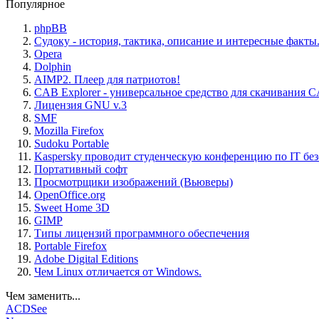
Популярное
phpBB
Судоку - история, тактика, описание и интересные факты
Opera
Dolphin
AIMP2. Плеер для патриотов!
CAB Explorer - универсальное средство для скачивания 
Лицензия GNU v.3
SMF
Mozilla Firefox
Sudoku Portable
Kaspersky проводит студенческую конференцию по IT бе
Портативный софт
Просмотрщики изображений (Вьюверы)
OpenOffice.org
Sweet Home 3D
GIMP
Типы лицензий программного обеспечения
Portable Firefox
Adobe Digital Editions
Чем Linux отличается от Windows.
Чем заменить...
ACDSee