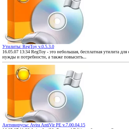
Утилиты: RegToy v.0.5.3.0
16.05.07 13:34
RegToy - это небольшая, бесплатная утилита д
нужды и потребности, а также повысить...
Антивирусы: Avira AntiVir PE v.7.00.04.15