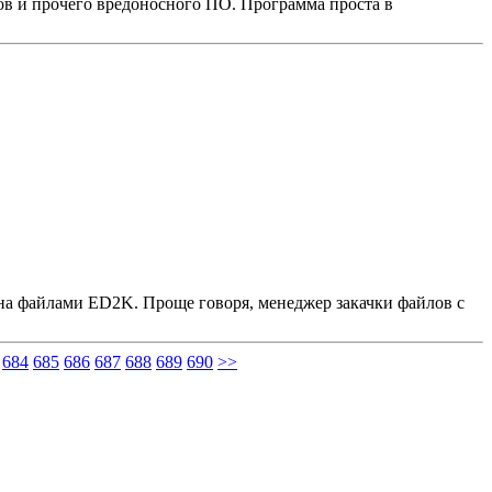
янов и прочего вредоносного ПО. Программа проста в
ена файлами ED2K. Проще говоря, менеджер закачки файлов с
684
685
686
687
688
689
690
>>