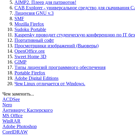
AIMP2. Плеер для патриотов!
CAB Explorer - универсальное средство для скачивания 
Лицензия GNU v.3
SMF
Mozilla Firefox
Sudoku Portable
Kaspersky проводит студенческую конференцию по IT бе
Портативный софт
Просмотрщики изображений (Вьюверы)
OpenOffice.org
Sweet Home 3D
GIMP
Типы лицензий программного обеспечения
Portable Firefox
Adobe Digital Editions
Чем Linux отличается от Windows.
Чем заменить...
ACDSee
Nero
Антивирус Касперского
MS Office
WinRAR
Adobe Photoshop
CorelDRAW