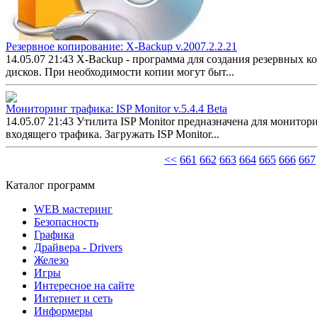
Резервное копирование: X-Backup v.2007.2.2.21
14.05.07 21:43
X-Backup - программа для создания резервных к
дисков. При необходимости копии могут быт...
Мониторинг трафика: ISP Monitor v.5.4.4 Beta
14.05.07 21:43
Утилита ISP Monitor предназначена для монитор
входящего трафика. Загружать ISP Monitor...
<<
661
662
663
664
665
666
667
Каталог программ
WEB мастеринг
Безопасность
Графика
Драйвера - Drivers
Железо
Игры
Интересное на сайте
Интернет и сеть
Информеры