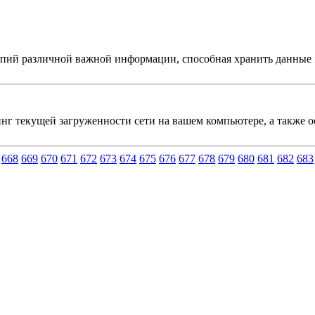
опий различной важной информации, способная хранить данные 
инг текущей загруженности сети на вашем компьютере, а также 
668
669
670
671
672
673
674
675
676
677
678
679
680
681
682
683